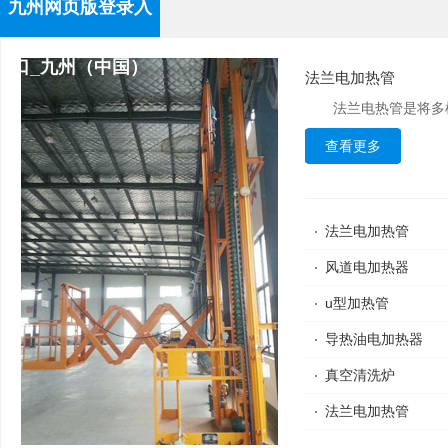
九州网页版登录入
口_九州（中国）
法兰电加热管
法兰电热管是将多根电
查看更多
中国中车（武汉）
中国中
法兰电加热管
风道电加热器
u型加热管
导热油电加热器
真空清洗炉
法兰电加热管