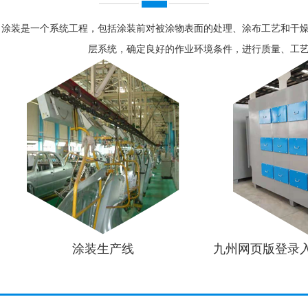
涂装是一个系统工程，包括涂装前对被涂物表面的处理、涂布工艺和干
层系统，确定良好的作业环境条件，进行质量、工
涂装生产线
九州网页版登录