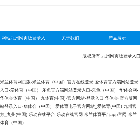
中国中车（武汉）
中国中
网站九州网页版登录入
关于我们
产品展示
口_九州（中国）
版权所有 九州网页版登录入口_
三一重工股份有限公司
三一重工
米兰体育网页版-米兰体育（中国）官方在线登录
爱体育官方端网站登录
入口-爱体育（中国）
乐鱼官方端网站登录入口-乐鱼（中国）
华体会网-
华体会体育（中国）
九体育(中国)·官方网站-登录入口
华体会·官方版网
站登录入口-华体会（中国）
爱体育电子官方网站_爱体育(中国)
九州官
方_九州(中国)
乐动在线平台-乐动在线官网
米兰体育平台app官网-米兰
体育（中国）